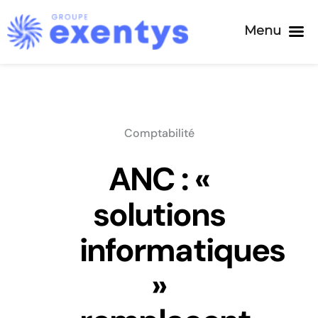
Menu
Passer
au
contenu
Comptabilité
ANC : «
solutions
informatiques
»