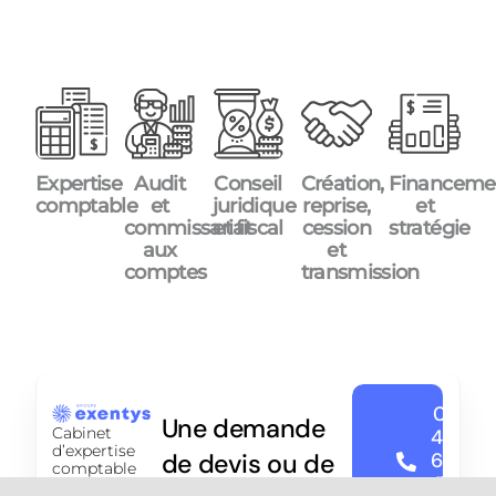
Expertise
Audit
Conseil
Création,
Financeme
comptable
et
juridique
reprise,
et
commissariat
et fiscal
cession
stratégie
aux
et
comptes
transmission
01
Une demande
Cabinet
47
d’expertise
de devis ou de
63
comptable
17