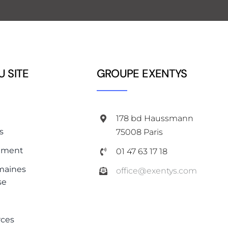
U SITE
GROUPE EXENTYS
178 bd Haussmann
s
75008 Paris
ement
01 47 63 17 18
maines
office@exentys.com
se
rces