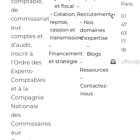
comptable,
Paris
et fiscal
–
de
– Création,
Recrutement
01
commissariat
reprise,
– Nos
47
aux
cession et
domaines
63
comptes et
transmission
d’expertise
17
d’audit,
–
–
18
inscrit à
Financement
Blogs
et stratégie
office
l’Ordre des
–
Ressources
Experts-
–
Comptables
Contactez-
et à la
nous
Compagnie
Nationale
des
Commissaires
aux