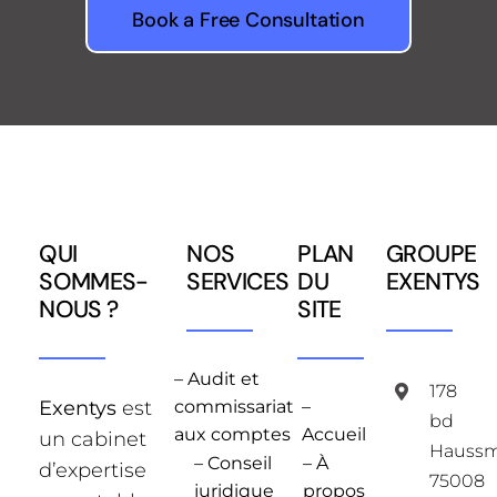
Book a Free Consultation
QUI
NOS
PLAN
GROUPE
SOMMES-
SERVICES
DU
EXENTYS
NOUS ?
SITE
– Audit et
178
Exentys
est
commissariat
–
bd
aux comptes
Accueil
un cabinet
Hauss
– Conseil
– À
d’expertise
75008
juridique
propos