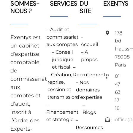
SOMMES-
SERVICES
DU
EXENTYS
NOUS ?
SITE
– Audit et
178
Exentys
est
commissariat
–
bd
aux comptes
Accueil
un cabinet
Hauss
– Conseil
– À
d’expertise
75008
juridique
propos
comptable,
Paris
et fiscal
–
de
– Création,
Recrutement
01
commissariat
reprise,
– Nos
47
aux
cession et
domaines
63
comptes et
transmission
d’expertise
17
d’audit,
–
–
18
inscrit à
Financement
Blogs
et stratégie
office
l’Ordre des
–
Ressources
Experts-