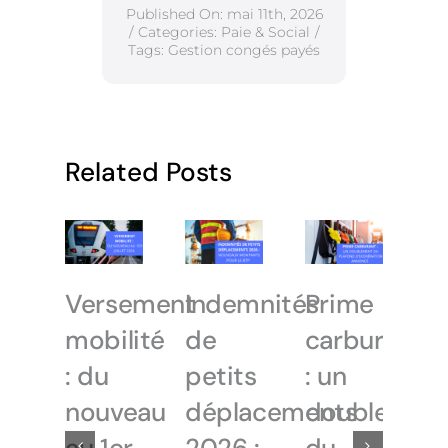
Published On: mai 11th, 2026
/
Categories:
Paie & Social
/
Tags:
Gestion congés payés
Related Posts
Versement
Indemnités
Prime
mobilité
de
carburant
: du
petits
: un
nouveau
déplacements
doublemen