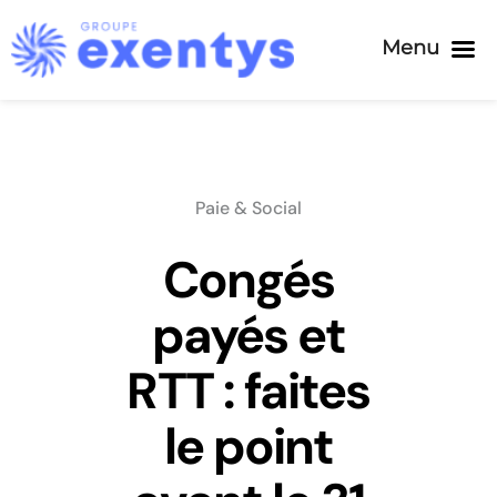
Menu
Passer
au
contenu
Paie & Social
Congés
payés et
RTT : faites
le point