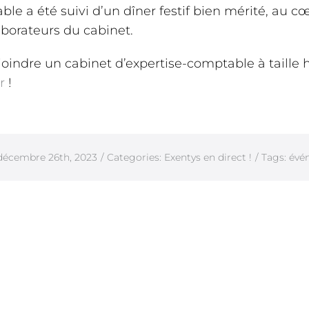
e a été suivi d’un dîner festif bien mérité, au cœ
aborateurs du cabinet.
ejoindre un cabinet d’expertise-comptable à taille
r
!
décembre 26th, 2023
/
Categories:
Exentys en direct !
/
Tags:
évé