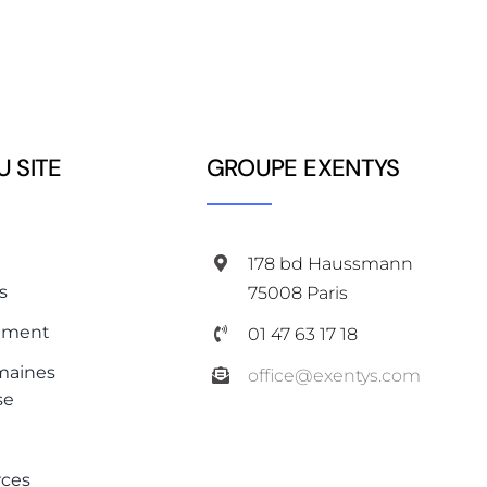
U SITE
GROUPE EXENTYS
178 bd Haussmann
s
75008 Paris
ement
01 47 63 17 18
maines
office@exentys.com
se
rces