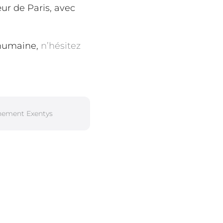
ur de Paris, avec
 humaine,
n’hésitez
nement Exentys