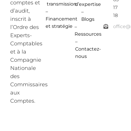
comptes et
transmission
d’expertise
17
d’audit,
–
–
18
inscrit à
Financement
Blogs
et stratégie
office
l’Ordre des
–
Ressources
Experts-
–
Comptables
Contactez-
et à la
nous
Compagnie
Nationale
des
Commissaires
aux
Comptes.