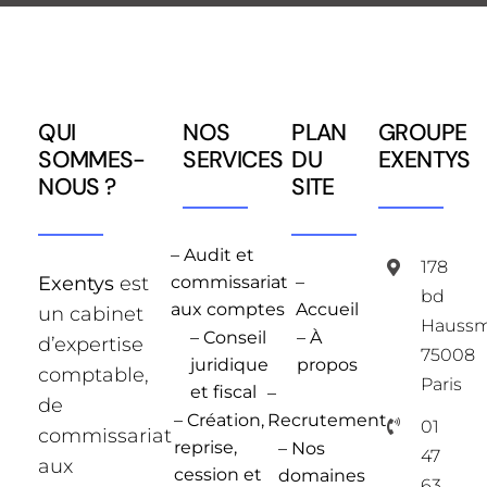
QUI
NOS
PLAN
GROUPE
SOMMES-
SERVICES
DU
EXENTYS
NOUS ?
SITE
– Audit et
178
Exentys
est
commissariat
–
bd
aux comptes
Accueil
un cabinet
Hauss
– Conseil
– À
d’expertise
75008
juridique
propos
comptable,
Paris
et fiscal
–
de
– Création,
Recrutement
01
commissariat
reprise,
– Nos
47
aux
cession et
domaines
63