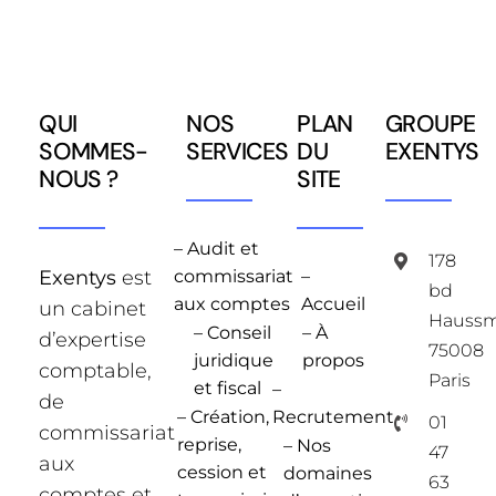
QUI
NOS
PLAN
GROUPE
SOMMES-
SERVICES
DU
EXENTYS
NOUS ?
SITE
– Audit et
178
Exentys
est
commissariat
–
bd
aux comptes
Accueil
un cabinet
Hauss
– Conseil
– À
d’expertise
75008
juridique
propos
comptable,
Paris
et fiscal
–
de
– Création,
Recrutement
01
commissariat
reprise,
– Nos
47
aux
cession et
domaines
63
comptes et