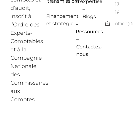
transmission
d’expertise
17
d’audit,
–
–
18
inscrit à
Financement
Blogs
et stratégie
office
l’Ordre des
–
Ressources
Experts-
–
Comptables
Contactez-
et à la
nous
Compagnie
Nationale
des
Commissaires
aux
Comptes.