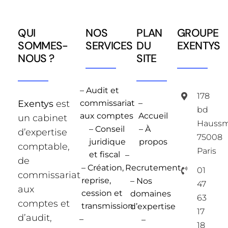
QUI
NOS
PLAN
GROUPE
SOMMES-
SERVICES
DU
EXENTYS
NOUS ?
SITE
– Audit et
178
Exentys
est
commissariat
–
bd
aux comptes
Accueil
un cabinet
Hauss
– Conseil
– À
d’expertise
75008
juridique
propos
comptable,
Paris
et fiscal
–
de
– Création,
Recrutement
01
commissariat
reprise,
– Nos
47
aux
cession et
domaines
63
comptes et
transmission
d’expertise
17
d’audit,
–
–
18