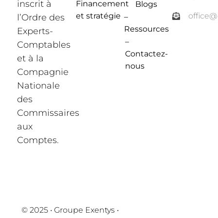
inscrit à
Financement
Blogs
et stratégie
office
l’Ordre des
–
Ressources
Experts-
–
Comptables
Contactez-
et à la
nous
Compagnie
Nationale
des
Commissaires
aux
Comptes.
© 2025 • Groupe Exentys •