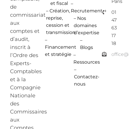
Paris
et fiscal
–
de
– Création,
Recrutement
01
commissariat
reprise,
– Nos
47
aux
cession et
domaines
63
comptes et
transmission
d’expertise
17
d’audit,
–
–
18
inscrit à
Financement
Blogs
et stratégie
office
l’Ordre des
–
Ressources
Experts-
–
Comptables
Contactez-
et à la
nous
Compagnie
Nationale
des
Commissaires
aux
Comptes.