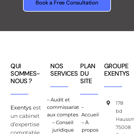
Book a Free Consultation
QUI
NOS
PLAN
GROUPE
SOMMES-
SERVICES
DU
EXENTYS
NOUS ?
SITE
– Audit et
178
Exentys
est
commissariat
–
bd
aux comptes
Accueil
un cabinet
Hauss
– Conseil
– À
d’expertise
75008
juridique
propos
comptable,