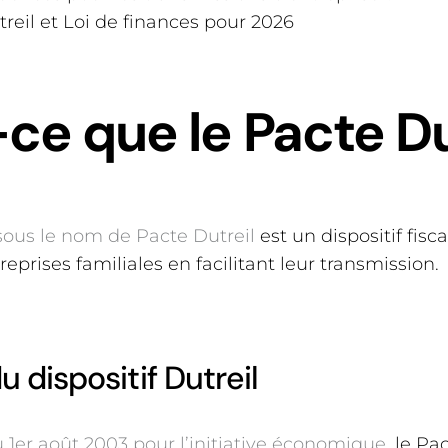
reil et Loi de finances pour 2026
ce que le Pacte Du
 sous le nom de Pacte Dutreil
est un dispositif fisc
eprises familiales en facilitant leur transmission.
u dispositif Dutreil
u 1er août 2003 pour l’initiative économique
, le Pa