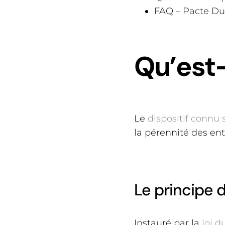
FAQ – Pacte Dut
Qu’est-
Le
dispositif connu
la pérennité des entr
Le principe d
Instauré par la
loi d