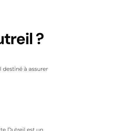
treil ?
al destiné à assurer
cte Dutreil est un