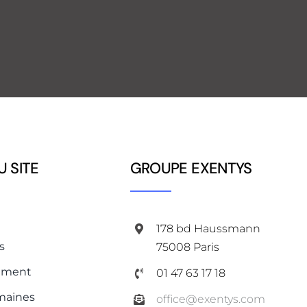
U SITE
GROUPE EXENTYS
178 bd Haussmann
s
75008 Paris
ement
01 47 63 17 18
maines
office@exentys.com