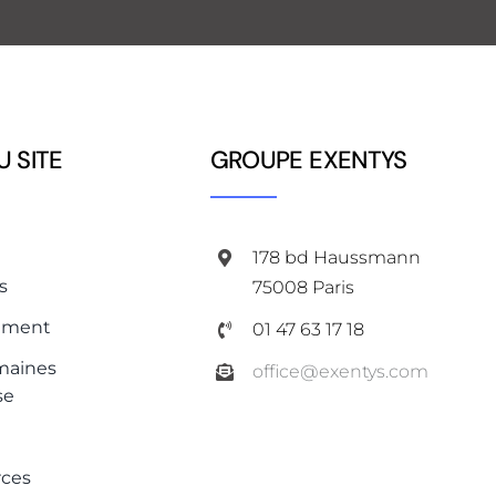
U SITE
GROUPE EXENTYS
178 bd Haussmann
s
75008 Paris
ement
01 47 63 17 18
maines
office@exentys.com
se
rces