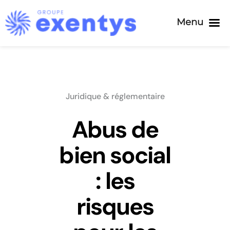
Menu
Passer
au
contenu
Juridique & réglementaire
Abus de
bien social
: les
risques