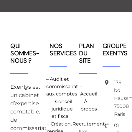
QUI
NOS
PLAN
GROUPE
SOMMES-
SERVICES
DU
EXENTYS
NOUS ?
SITE
– Audit et
178
Exentys
est
commissariat
–
bd
aux comptes
Accueil
un cabinet
Hauss
– Conseil
– À
d’expertise
75008
juridique
propos
comptable,
Paris
et fiscal
–
de
– Création,
Recrutement
01
commissariat
reprise,
– Nos