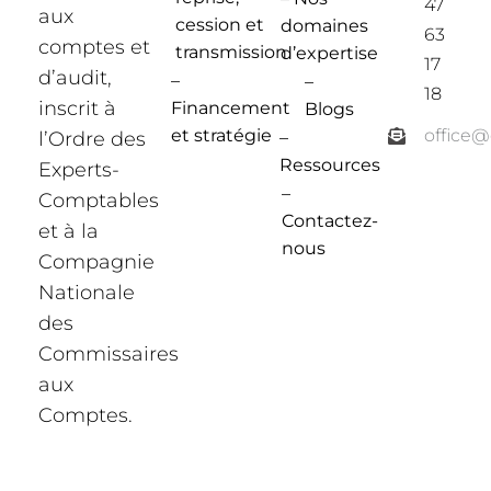
47
aux
cession et
domaines
63
comptes et
transmission
d’expertise
17
d’audit,
–
–
18
inscrit à
Financement
Blogs
et stratégie
office
l’Ordre des
–
Ressources
Experts-
–
Comptables
Contactez-
et à la
nous
Compagnie
Nationale
des
Commissaires
aux
Comptes.