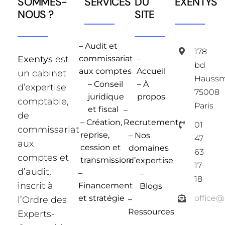
SOMMES-
SERVICES
DU
EXENTYS
NOUS ?
SITE
– Audit et
178
Exentys
est
commissariat
–
bd
aux comptes
Accueil
un cabinet
Hauss
– Conseil
– À
d’expertise
75008
juridique
propos
comptable,
Paris
et fiscal
–
de
– Création,
Recrutement
01
commissariat
reprise,
– Nos
47
aux
cession et
domaines
63
comptes et
transmission
d’expertise
17
d’audit,
–
–
18
inscrit à
Financement
Blogs
et stratégie
office
l’Ordre des
–
Ressources
Experts-
–