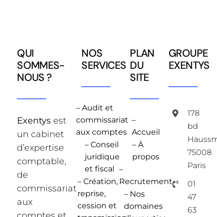
QUI
NOS
PLAN
GROUPE
SOMMES-
SERVICES
DU
EXENTYS
NOUS ?
SITE
– Audit et
178
Exentys
est
commissariat
–
bd
aux comptes
Accueil
un cabinet
Hauss
– Conseil
– À
d’expertise
75008
juridique
propos
comptable,
Paris
et fiscal
–
de
– Création,
Recrutement
01
commissariat
reprise,
– Nos
47
aux
cession et
domaines
63
comptes et