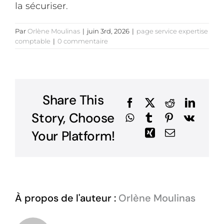
la sécuriser.
Par
Orlène Moulinas
|
juin 3rd, 2026
|
page service expertise
comptable
|
0 commentaire
Share This
Facebook
X
Reddit
Linked
Story, Choose
WhatsApp
Tumblr
Pinterest
Vk
Xing
Email
Your Platform!
À propos de l'auteur :
Orlène Moulinas