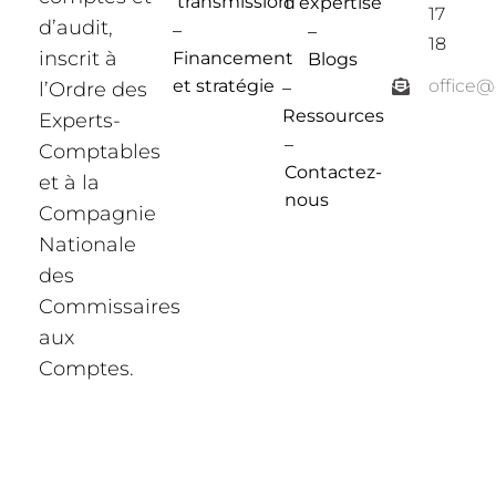
transmission
d’expertise
17
d’audit,
–
–
18
inscrit à
Financement
Blogs
et stratégie
office
l’Ordre des
–
Ressources
Experts-
–
Comptables
Contactez-
et à la
nous
Compagnie
Nationale
des
Commissaires
aux
Comptes.