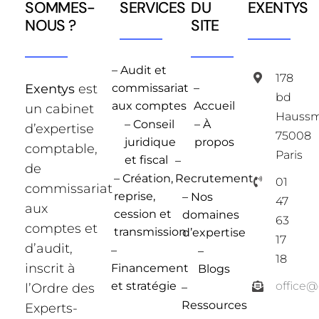
SOMMES-
SERVICES
DU
EXENTYS
NOUS ?
SITE
– Audit et
178
Exentys
est
commissariat
–
bd
aux comptes
Accueil
un cabinet
Hauss
– Conseil
– À
d’expertise
75008
juridique
propos
comptable,
Paris
et fiscal
–
de
– Création,
Recrutement
01
commissariat
reprise,
– Nos
47
aux
cession et
domaines
63
comptes et
transmission
d’expertise
17
d’audit,
–
–
18
inscrit à
Financement
Blogs
et stratégie
office
l’Ordre des
–
Ressources
Experts-