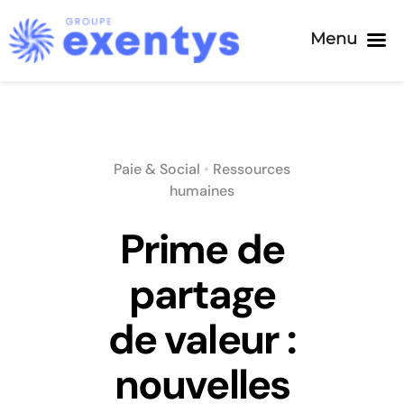
Menu
Passer
au
contenu
Paie & Social
•
Ressources
humaines
Prime de
partage
de valeur :
nouvelles