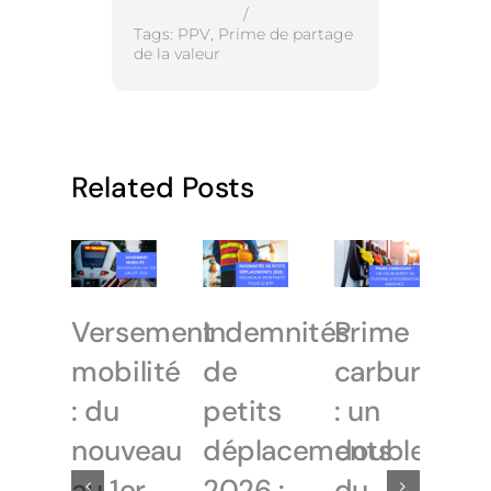
/
Tags:
PPV
,
Prime de partage
de la valeur
Related Posts
Versement
Indemnités
Prime
mobilité
de
carburant
: du
petits
: un
nouveau
déplacements
doublemen
au 1er
2026 :
du