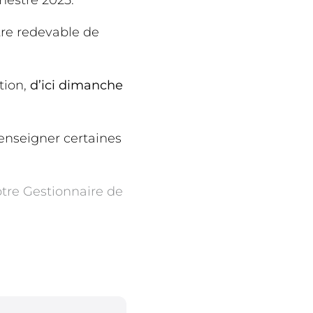
imestre 2025.
tre redevable de
tion,
d’ici dimanche
renseigner certaines
tre Gestionnaire de