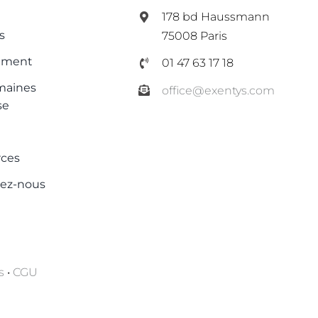
178 bd Haussmann
s
75008 Paris
ement
01 47 63 17 18
maines
office@exentys.com
se
rces
tez-nous
s
•
CGU